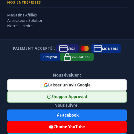
NOS ENTREPRISES
Magasins Affiliés
Aspirateurs Solution
Notre Histoire
PAIEMENT ACCEPTÉ :
VISA
MONERIS
256-bit SSL
P
Pay
Pal
Nous évaluer :
Laisser un avis Google
Shopper Approved
Nous suivre :
Facebook
Chaîne YouTube