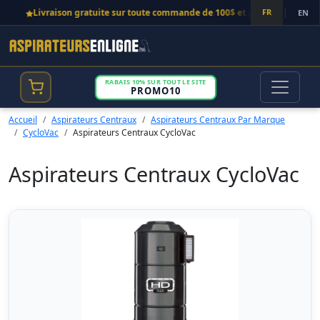
Livraison gratuite sur toute commande de 100$ et plus!
FR
|
Ap
EN
RABAIS 10% SUR TOUT LE SITE
PROMO10
Accueil
Aspirateurs Centraux
Aspirateurs Centraux Par Marque
CycloVac
Aspirateurs Centraux CycloVac
Aspirateurs Centraux CycloVac