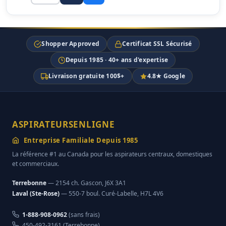
Shopper Approved
Certificat SSL Sécurisé
Depuis 1985 · 40+ ans d'expertise
Livraison gratuite 100$+
4.8★ Google
ASPIRATEURSENLIGNE
Entreprise Familiale Depuis 1985
La référence #1 au Canada pour les aspirateurs centraux, domestiques
et commerciaux.
Terrebonne
— 2154 ch. Gascon, J6X 3A1
Laval (Ste-Rose)
— 550-7 boul. Curé-Labelle, H7L 4V6
1-888-908-0962
(sans frais)
450-492-3161 (Terrebonne)