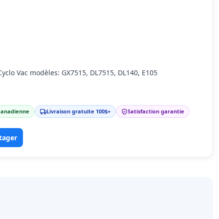
Cyclo Vac modèles: GX7515, DL7515, DL140, E105
 canadienne
Livraison gratuite 100$+
Satisfaction garantie
tager