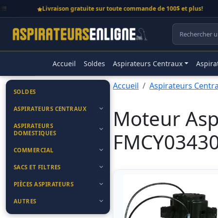
Livraison gratuite sur toute commande de 100$ et plus!
Accueil
Soldes
Aspirateurs Centraux
Aspira
Accueil
Aspirateurs Centr
SOLDES
ASPIRATEURS CENTRAUX
Moteur Asp
ASPIRATEURS
FMCY0343
DOMESTIQUES
COMMERCIAL
SACS ET FILTRES
PIÈCES ASPIRATEURS
AUTRES