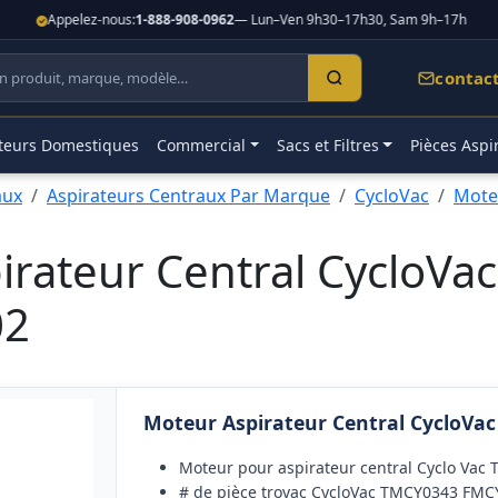
Appelez-nous:
1-888-908-0962
— Lun–Ven 9h30–17h30, Sam 9h–17h
contac
teurs Domestiques
Commercial
Sacs et Filtres
Pièces Aspi
aux
Aspirateurs Centraux Par Marque
CycloVac
Moteu
irateur Central CycloV
02
Moteur Aspirateur Central CycloV
Moteur pour aspirateur central Cyclo Va
# de pièce trovac CycloVac TMCY0343 FM