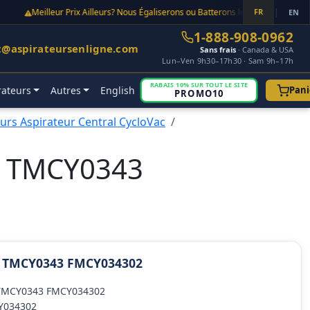
Meilleur Prix Ailleurs? Nous Égaliserons ou Batterons le Prix Point Final!
FR
|
EN
1-888-908-0962
t@aspirateursenligne.com
Sans frais
· Canada & USA
Lun–Ven 9h30–17h30 · Sam 9h–17h
RABAIS 10% SUR TOUT LE SITE
rateurs
Autres
English
Pani
PROMO10
rs Aspirateur Central CycloVac
ac TMCY0343
ac TMCY0343 FMCY034302
c TMCY0343 FMCY034302
CY034302