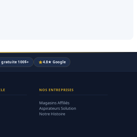
n gratuite 100$+
4.8★ Google
ÈLE
NOS ENTREPRISES
Magasins Affiliés
Aspirateurs Solution
Notre Histoire