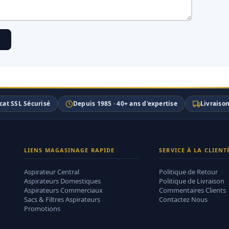
icat SSL Sécurisé
Depuis 1985 · 40+ ans d'expertise
Livraiso
LIENS MAGASINAGE RAPIDE
SERVICE À LA CLIENT
Aspirateur Central
Politique de Retour
Aspirateurs Domestiques
Politique de Livraison
Aspirateurs Commerciaux
Commentaires Clients
Sacs & Filtres Aspirateurs
Contactez Nous
Promotions