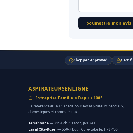
Soumettre mon avis
Shopper Approved
Certif
ASPIRATEURSENLIGNE
Entreprise Familiale Depuis 1985
La référence #1 au Canada pour les aspirateurs centraux,
domestiques et commerciaux.
Terrebonne
— 2154 ch. Gascon, J6X 3A1
Laval (Ste-Rose)
— 550-7 boul. Curé-Labelle, H7L 4V6