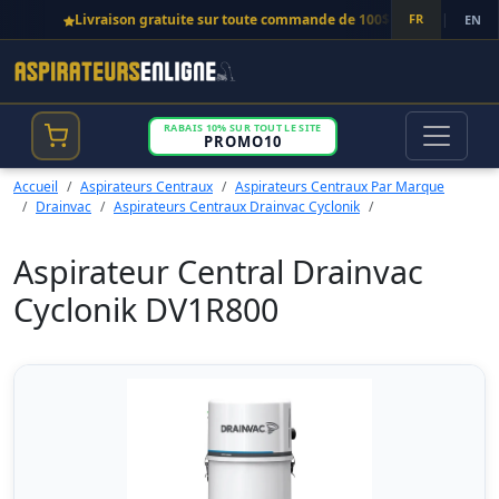
Livraison gratuite sur toute commande de 100$ et plus!
FR
|
EN
RABAIS 10% SUR TOUT LE SITE
PROMO10
Accueil
Aspirateurs Centraux
Aspirateurs Centraux Par Marque
Drainvac
Aspirateurs Centraux Drainvac Cyclonik
Aspirateur Central Drainvac
Cyclonik DV1R800