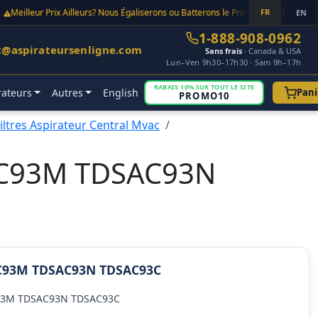
 Prix Ailleurs? Nous Égaliserons ou Batterons le Prix Point Final!
FR
|
Ent
EN
1-888-908-0962
t@aspirateursenligne.com
Sans frais
· Canada & USA
Lun–Ven 9h30–17h30 · Sam 9h–17h
RABAIS 10% SUR TOUT LE SITE
rateurs
Autres
English
Pani
PROMO10
Filtres Aspirateur Central Mvac
SAC93M TDSAC93N
AC93M TDSAC93N TDSAC93C
AC93M TDSAC93N TDSAC93C