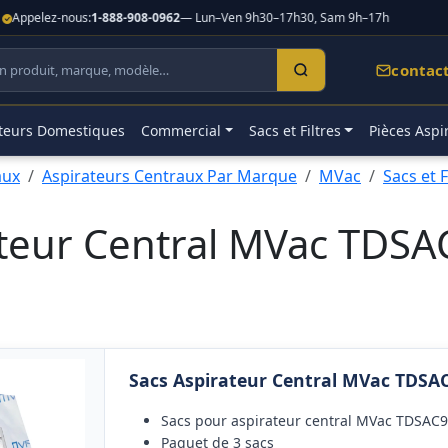
-nous:
1-888-908-0962
— Lun–Ven 9h30–17h30, Sam 9h–17h
Meilleur
contac
teurs Domestiques
Commercial
Sacs et Filtres
Pièces Aspi
aux
Aspirateurs Centraux Par Marque
MVac
Sacs et 
ateur Central MVac TD
Sacs Aspirateur Central MVac TDS
Sacs pour aspirateur central MVac TDS
Paquet de 3 sacs