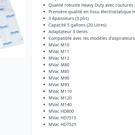
Qualité robuste Heavy Duty avec coutures
Première qualité en tissu électrostatique H
3 épaisseurs (3 plis)
Capacité 5 gallons (20 Litres)
Adaptateur 3 dents
Compatible avec les modèles d'aspirateur
MVac M10
MVac M11
MVac M12
MVac M80
MVac M85
MVac M90
MVac M95
MVac M110
MVac M120
MVac M140
MVac HD800
MVac HD7515
MVac HD7525