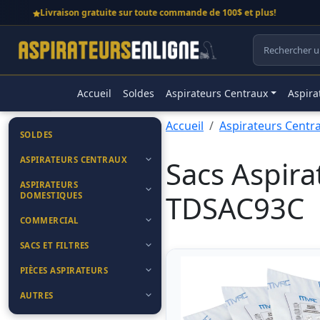
Livraison gratuite sur toute commande de 100$ et plus!
Appelez
Accueil
Soldes
Aspirateurs Centraux
Aspira
Accueil
Aspirateurs Centr
SOLDES
ASPIRATEURS CENTRAUX
Sacs Aspir
ASPIRATEURS
TDSAC93C
DOMESTIQUES
COMMERCIAL
SACS ET FILTRES
PIÈCES ASPIRATEURS
AUTRES