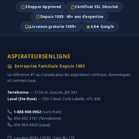
Shopper Approved
Certificat SSL Sécurisé
Depuis 1985 · 40+ ans d'expertise
Livraison gratuite 100$+
4.8★ Google
ASPIRATEURSENLIGNE
Entreprise Familiale Depuis 1985
La référence #1 au Canada pour les aspirateurs centraux, domestiques
et commerciaux.
Terrebonne
— 2154 ch. Gascon, J6X 3A1
Laval (Ste-Rose)
— 550-7 boul. Curé-Labelle, H7L 4V6
1-888-908-0962
(sans frais)
450-492-3161 (Terrebonne)
450-963-6420 (Laval)
Lun–Ven 9h30–17h30 · Sam 9h–17h