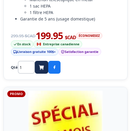
1 sac HEPA
1 filtre HEPA
Garantie de 5 ans (usage domestique)
199.95
299.95 $CAD
ÉCONOMISEZ
$CAD
En stock
Entreprise canadienne
Livraison gratuite 100$+
Satisfaction garantie
Qté
PROMO