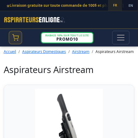
Livraison gratuite sur toute commande de 100$ et plus!
FR
|
Appelez
EN
RABAIS 10% SUR TOUT LE SITE
PROMO10
Accueil
Aspirateurs Domestiques
Airstream
Aspirateurs Airstream
Aspirateurs Airstream