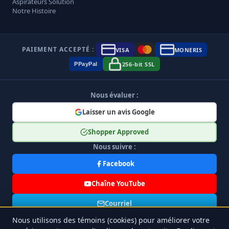
Aspirateurs Solution
Notre Histoire
PAIEMENT ACCEPTÉ :
VISA
MONERIS
256-bit SSL
P
Pay
Pal
Nous évaluer :
Laisser un avis Google
Shopper Approved
Nous suivre :
Facebook
Chaîne YouTube
Courriel
Nous utilisons des témoins (cookies) pour améliorer votre
Offres Spéciales