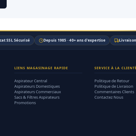
icat SSL Sécurisé
Depuis 1985 · 40+ ans d'expertise
Livraiso
LIENS MAGASINAGE RAPIDE
SERVICE À LA CLIENT
Aspirateur Central
Politique de Retour
Aspirateurs Domestiques
Politique de Livraison
Aspirateurs Commerciaux
Commentaires Clients
Sacs & Filtres Aspirateurs
Contactez Nous
Promotions