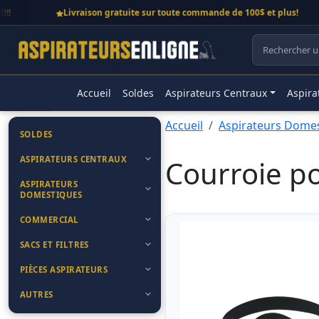
Livraison gratuite sur toute commande de 100$ et plus!
Accueil
Soldes
Aspirateurs Centraux
Aspira
Accueil
Aspirateurs Dome
SOLDES
ASPIRATEURS CENTRAUX
Courroie p
ASPIRATEURS
DOMESTIQUES
COMMERCIAL
SACS ET FILTRES
PIÈCES ASPIRATEURS
AUTRES