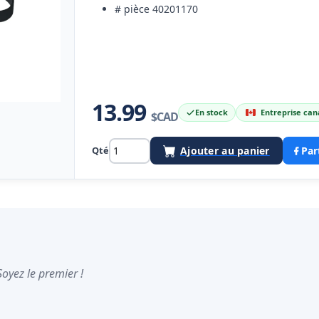
# pièce 40201170
13.99
En stock
Entreprise ca
$CAD
Qté
Ajouter au panier
Par
Soyez le premier !