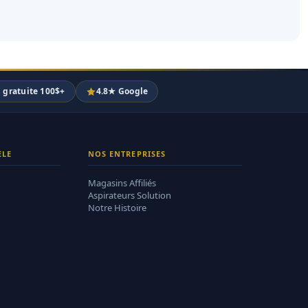
n gratuite 100$+
4.8★ Google
ÈLE
NOS ENTREPRISES
Magasins Affiliés
Aspirateurs Solution
Notre Histoire