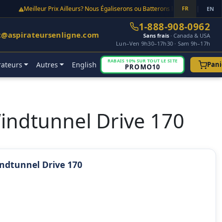
Meilleur Prix Ailleurs? Nous Égaliserons ou Batterons le Prix Point Final!
FR
|
EN
1-888-908-0962
t@aspirateursenligne.com
Sans frais
· Canada & USA
Lun–Ven 9h30–17h30 · Sam 9h–17h
RABAIS 10% SUR TOUT LE SITE
rateurs
Autres
English
Pani
PROMO10
indtunnel Drive 170
ndtunnel Drive 170