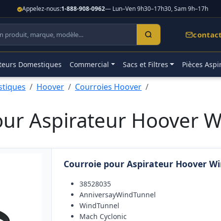
Appelez-nous:
1-888-908-0962
— Lun–Ven 9h30–17h30, Sam 9h–17h
contac
teurs Domestiques
Commercial
Sacs et Filtres
Pièces Aspi
stiques
Hoover
Courroies Hoover
our Aspirateur Hoover W
Courroie pour Aspirateur Hoover Wi
38528035
AnniversayWindTunnel
WindTunnel
Mach Cyclonic