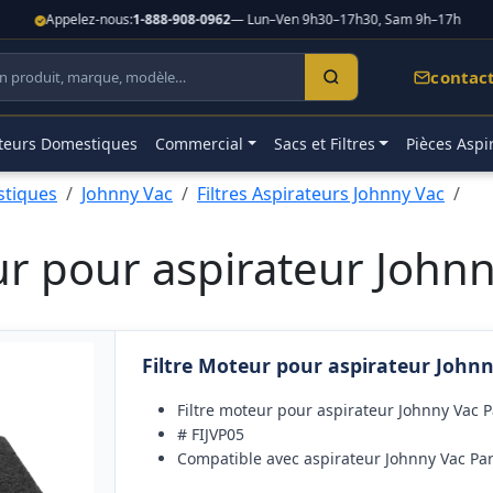
Appelez-nous:
1-888-908-0962
— Lun–Ven 9h30–17h30, Sam 9h–17h
contac
teurs Domestiques
Commercial
Sacs et Filtres
Pièces Aspi
stiques
Johnny Vac
Filtres Aspirateurs Johnny Vac
ur pour aspirateur John
Filtre Moteur pour aspirateur John
Filtre moteur pour aspirateur Johnny Vac 
# FIJVP05
Compatible avec aspirateur Johnny Vac Pa