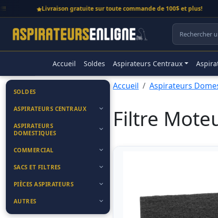
Livraison gratuite sur toute commande de 100$ et plus!
Accueil
Soldes
Aspirateurs Centraux
Aspira
Accueil
Aspirateurs Dome
SOLDES
ASPIRATEURS CENTRAUX
Filtre Mote
ASPIRATEURS
DOMESTIQUES
COMMERCIAL
SACS ET FILTRES
PIÈCES ASPIRATEURS
AUTRES