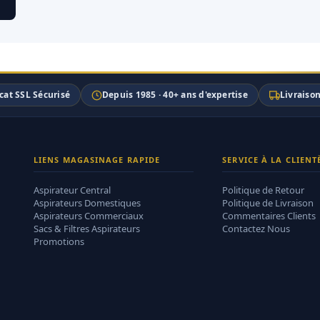
icat SSL Sécurisé
Depuis 1985 · 40+ ans d'expertise
Livraiso
LIENS MAGASINAGE RAPIDE
SERVICE À LA CLIENT
Aspirateur Central
Politique de Retour
Aspirateurs Domestiques
Politique de Livraison
Aspirateurs Commerciaux
Commentaires Clients
Sacs & Filtres Aspirateurs
Contactez Nous
Promotions