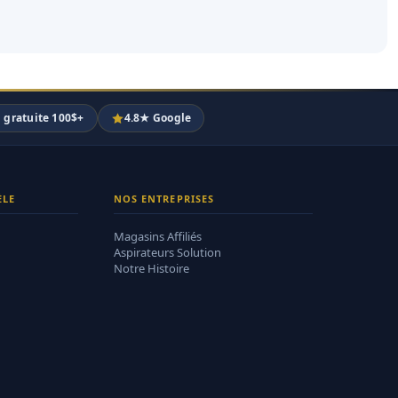
n gratuite 100$+
4.8★ Google
ÈLE
NOS ENTREPRISES
Magasins Affiliés
Aspirateurs Solution
Notre Histoire