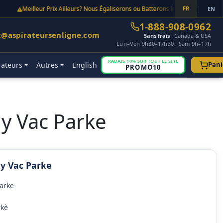
Meilleur Prix Ailleurs? Nous Égaliserons ou Batterons le Prix Point Final!
FR
|
EN
1-888-908-0962
t@aspirateursenligne.com
Sans frais
· Canada & USA
Lun–Ven 9h30–17h30 · Sam 9h–17h
RABAIS 10% SUR TOUT LE SITE
rateurs
Autres
English
Pani
PROMO10
ny Vac Parke
ny Vac Parke
Parke
rkè