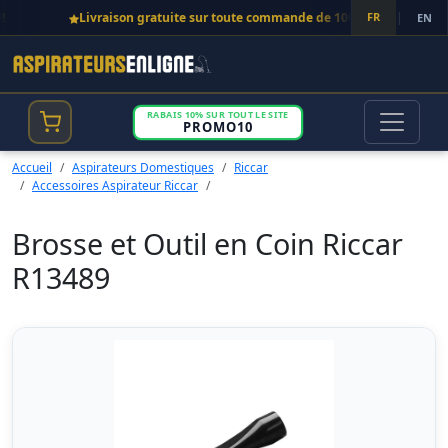
Livraison gratuite sur toute commande de 100$ et plus!
FR
|
EN
RABAIS 10% SUR TOUT LE SITE
PROMO10
Accueil
Aspirateurs Domestiques
Riccar
Accessoires Aspirateur Riccar
Brosse et Outil en Coin Riccar
R13489