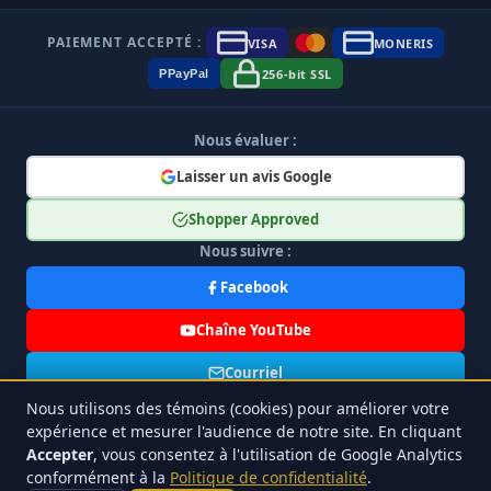
PAIEMENT ACCEPTÉ :
VISA
MONERIS
256-bit SSL
P
Pay
Pal
Nous évaluer :
Laisser un avis Google
Shopper Approved
Nous suivre :
Facebook
Chaîne YouTube
Courriel
Nous utilisons des témoins (cookies) pour améliorer votre
Offres Spéciales
expérience et mesurer l'audience de notre site. En cliquant
Accepter
, vous consentez à l'utilisation de Google Analytics
conformément à la
Politique de confidentialité
.
Tous Droits Réservés, Gestion Moriclo inc 2026