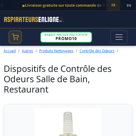
Livraison gratuite sur toute commande de 100$ et plus!
FR
|
EN
RABAIS 10% SUR TOUT LE SITE
PROMO10
Accueil
Autres
Produits Nettoyages
Contrôle des Odeurs
Dispositifs de Contrôle des
Odeurs Salle de Bain,
Restaurant