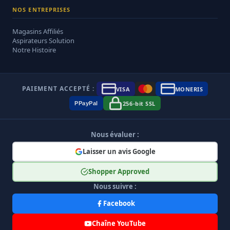
NOS ENTREPRISES
Magasins Affiliés
Aspirateurs Solution
Notre Histoire
PAIEMENT ACCEPTÉ :
VISA
MONERIS
256-bit SSL
P
Pay
Pal
Nous évaluer :
Laisser un avis Google
Shopper Approved
Nous suivre :
Facebook
Chaîne YouTube